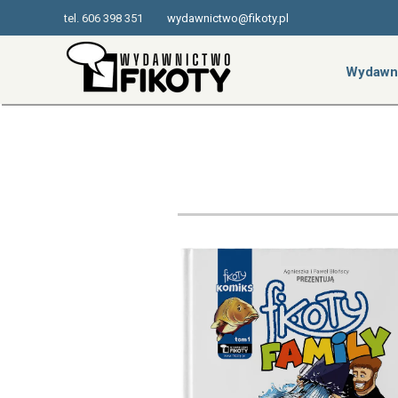
tel. 606 398 351
wydawnictwo@fikoty.pl
Wydawn