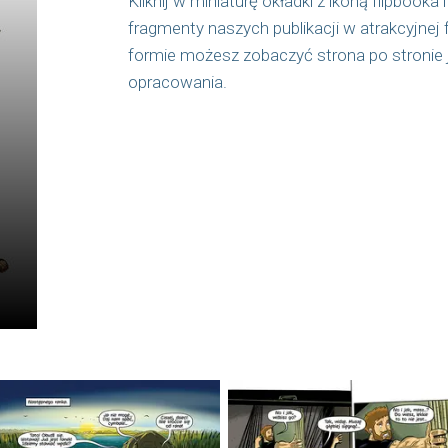
Kliknij w miniaturę okładki z ikoną flipbook
fragmenty naszych publikacji w atrakcyjnej f
formie możesz zobaczyć strona po stronie 
opracowania.