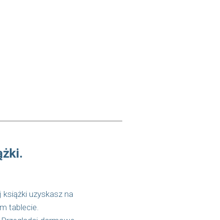
żki.
j książki uzyskasz na
m tablecie.