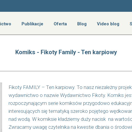
ictwo
Publikacje
Oferta
Blog
Video blog
S
Dla urzędów i instytucji
Dla firm
Komiks - Fikoty Family - Ten karpiowy
Dla autorów
Fikoty FAMILY – Ten karpiowy. To nasz niezależny proje
wydawnictwo o nazwie Wydawnictwo Fikoty. Komiks je
rozpoczynającym serie komiksów przygodowo edukacyj
interesujących się tematyką szeroko pojętego wędkowani
nad wodą. W komiksie kładziemy duży nacisk na wartości 
Zwracamy uwagę czytelnika na kwestie dbania o środowi